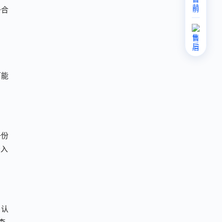
前
子合
售
后
下能
一份
录入
名认