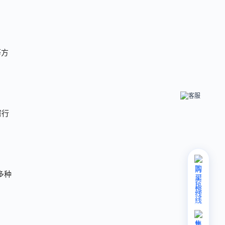
等方
署行
购
多种
买
热
线
售