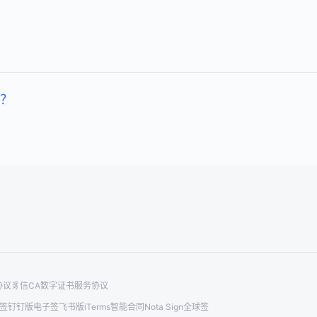
？
协议
豸信CA数字证书服务协议
签钉钉版
电子签飞书版
iTerms智能合同
Nota Sign全球签