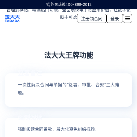
电子签极致产品力，尽在法大大“王牌功能”。从拟定、审核、签署、
购买热线
400-869-2012
管理到存储，精选热门功能，全面展现电子签应用价值，让数字化
触手可及
注册领合同
登录
法大大王牌功能
签署备注
01
一次性解决合同与单据的“签署、审批、合规”三大难
题。
强制阅读
02
强制阅读合同条款，最大化避免纠纷抵赖。