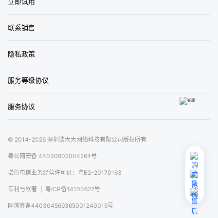
立即试用
联系销售
加载失败
隐私政策
服务等级协议
服务协议
© 2014-2026 深圳法大大网络科技有限公司版权所有
个人身份
PC端：
购买成功后，可登录法大大
「工作台」
，在
「费
粤公网安备 44030602004264号
用」
中查看已购产品与订单记录等信息。
增值电信业务经营许可证：粤B2-20170163
小程序端：
购买成功后，可登录法大大电子合同
「小程
序」
，在
「我的-费用」
中查看已购产品与订单记录等信
专利与软著
|
粤ICP备14100822号
息。
网信算备440304569365001240019号