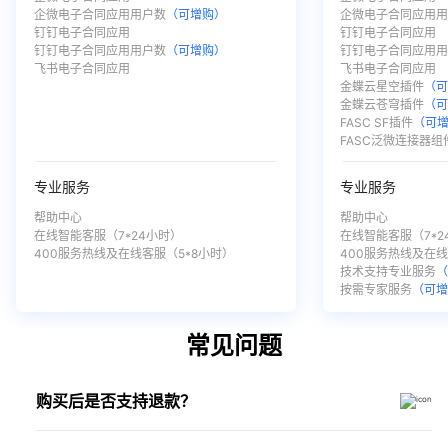
企微电子合同应用用户数
（可增购）
企微电子合同应用
钉钉电子合同应用
钉钉电子合同应用
钉钉电子合同应用用户数
（可增购）
钉钉电子合同应用
飞书电子合同应用
飞书电子合同应用
ㅤ
金蝶云星空插件
（
ㅤ
金蝶云苍穹插件
（
ㅤ
FASC SF插件
（可
ㅤ
FASC泛微连接器组
专业服务
专业服务
帮助中心
帮助中心
在线智能客服（7*24小时）
在线智能客服（7*2
400服务热线及在线客服（5*8小时）
400服务热线及在线
ㅤ
技术支持专业服务
ㅤ
按需专家服务
（可
常见问题
购买后是否支持退款？
电子签产品为数字化商品，购买成功后即开通平台权益，
不支持