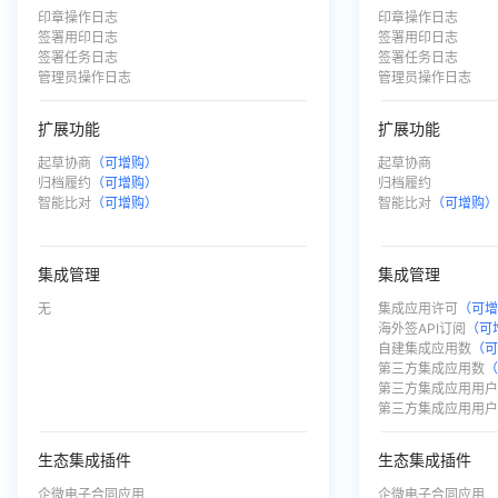
印章操作日志
印章操作日志
签署用印日志
签署用印日志
签署任务日志
签署任务日志
管理员操作日志
管理员操作日志
扩展功能
扩展功能
起草协商
（可增购）
起草协商
归档履约
（可增购）
归档履约
智能比对
（可增购）
智能比对
（可增购
ㅤ
ㅤ
集成管理
集成管理
无
集成应用许可
（可
ㅤ
海外签API订阅
（可
ㅤ
自建集成应用数
（
ㅤ
第三方集成应用数
ㅤ
第三方集成应用用
ㅤ
第三方集成应用用
生态集成插件
生态集成插件
企微电子合同应用
企微电子合同应用