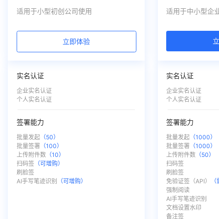
适用于小型初创公司使用
适用于中小型企
立即体验
实名认证
实名认证
企业实名认证
企业实名认证
个人实名认证
个人实名认证
签署能力
签署能力
批量发起
（50）
批量发起
（1000）
批量签署
（100）
批量签署
（1000）
上传附件数
（10）
上传附件数
（50）
扫码签
（可增购）
扫码签
刷脸签
刷脸签
AI手写笔迹识别
（可增购）
免验证签（API）
（
ㅤ
强制阅读
ㅤ
AI手写笔迹识别
ㅤ
文档设置水印
ㅤ
备注签