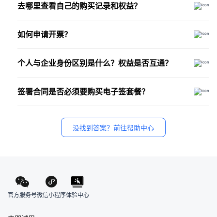
去哪里查看自己的购买记录和权益？
退款
，请根据自身使用情况购买。
企业身份
如何申请开票？
PC端：
购买成功后，可登录法大大
「工作台」
，在
「更多-
费用」
中查看已购产品与订单记录等信息。
平台支持开具：
全电普通发票与全电专用发票。
小程序端：
购买成功后，可登录法大大电子合同
「首页-费
个人与企业身份区别是什么？权益是否互通？
用」
中查看已购产品与订单记录等信息。
开票路径：
法大大的帐号是基于个人身份完成实名后，再创建企业身份。
支付完订单后可以登录法大大
「工作台-更多-费用-发票管理-申
签署合同是否必须要购买电子签套餐？
请开票」
列表中申请开票。
如果合同只需要个人名义完成合同发起，那只需要完成个人
目前不支持开具纸质发票，已完成订单超过半年来申请开票的，
若您只作为合同的被动接收签署方：
无需付费购买签署套
实名认证即可。
请提供订单信息咨询
在线客服
，申请人工开票。
餐包，完成实名认证后等待对方给您发送合同后，登录帐号
如果需要企业名义完成合同发起，在完成个人实名后才能去
没找到答案？前往帮助中心
加载失败
按页面指引完成签署即可。
创建企业身份提交企业实名信息，企业身份审核完成后，后
若您是法大大第三方合作平台的签约方/供应商：
您可在合
续可根据实际情况切换个人或企业身份进行对应的签发操
作平台的指定电子签网址进行付费及合同签订的相关事宜，
作。
若有疑问可先联系在线客服，告知合作方信息（具体疑问也
可咨询平台方）。
PS：个人身份与企业身份权益互不相通（如：购买企业版本/签
加载失败
署包等产品服务仅限企业身份使用）
官方服务号
体验中心
微信小程序