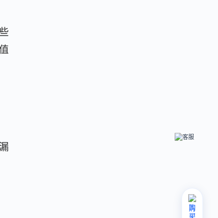
些
值
漏
购
买