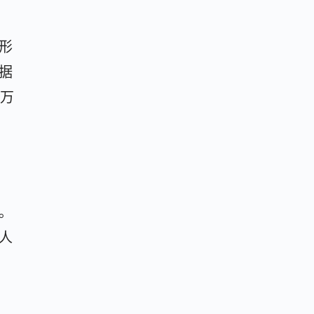
形
据
百万
。
人