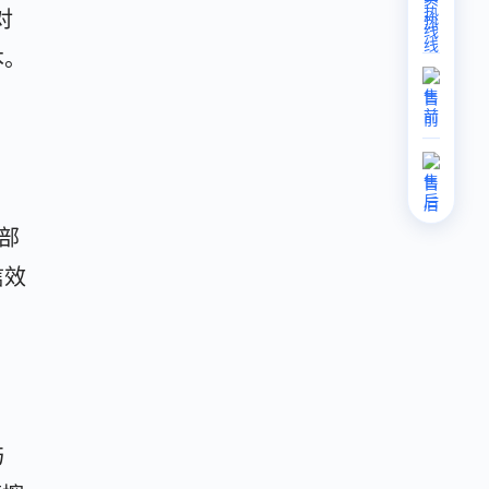
热
对
线
本。
售
前
售
后
部
信效
与