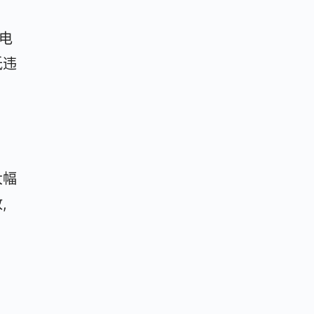
电
低违
大幅
,