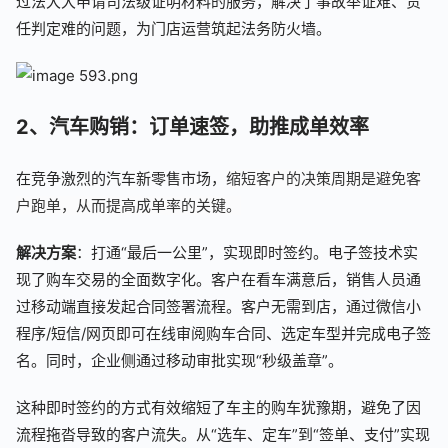
过法大大申请司法级证明材料的服务，解决了事故举证难、责
任判定难的问题，为门店运营筑起法务防火墙。
2、汽车购销：订单速签，助推成单效率
在竞争激烈的汽车新零售市场，
缩短客户的决策周期是避免客
户跑单，从而提高成单率的关键。
解决方案
：打通“最后一公里”，实现即时签约。电子签技术实
现了购车交易的全面数字化。客户在看车满意后，销售人员通
过移动端直接发起合同签署流程。客户无需到店，通过微信小
程序/短信/网页即可在线审阅购车合同、选定车型并完成电子签
名。同时，企业侧通过移动审批实现“秒级盖章”。
这种即时签约的方式有效缩短了车主的购车犹豫期，避免了因
流程拖沓导致的客户流失。从“选车、定车”到“签单、支付”实现