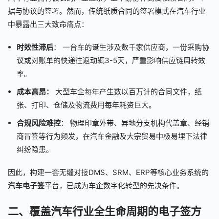
据与协议的签署。然而，传统纸质合同的签署模式在汽车行业
中暴露出三大致命痛点：
时效性滞后
： 一台车的诞生涉及数千家供应商，一份采购协
议或对账单的快递往返动辄3-5天，严重影响供应链周转效
率。
成本高昂：
大型车企每年产生数以百万计的合同文件，纸
张、打印、仓储及物流费用每年耗资巨大。
合规风险难控
： 物理印章外带、异地分支机构代盖章、经销
商冒签等行为频发，在汽车金融及大宗贸易中极易埋下法律
纠纷隐患。
因此，构建一套无缝对接DMS、SRM、ERP等核心业务系统的
汽车电子签
平台，已成为车企数字化转型的先决条件。
二、覆盖汽车行业全生命周期的电子签方