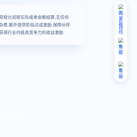
购
常规分润按实际成单金额结算,无任何
买
热
杂费,额外提供阶段达成激励,保障伙伴
线
获得行业内极具竞争力的收益激励
售
前
售
后
行业经验
备软件销售经验