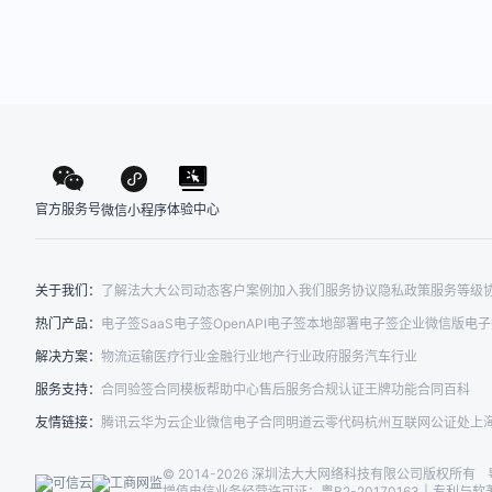
官方服务号
体验中心
微信小程序
关于我们：
了解法大大
公司动态
客户案例
加入我们
服务协议
隐私政策
服务等级
热门产品：
电子签SaaS
电子签OpenAPI
电子签本地部署
电子签企业微信版
电子
解决方案：
物流运输
医疗行业
金融行业
地产行业
政府服务
汽车行业
服务支持：
合同验签
合同模板
帮助中心
售后服务
合规认证
王牌功能
合同百科
友情链接：
腾讯云
华为云
企业微信
电子合同
明道云零代码
杭州互联网公证处
上
© 2014-2026 深圳法大大网络科技有限公司版权所有
增值电信业务经营许可证：粤B2-20170163
|
专利与软