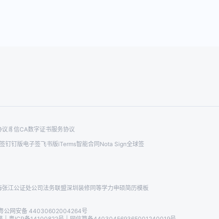
协议
豸信CA数字证书服务协议
签钉钉版
电子签飞书版
iTerms智能合同
Nota Sign全球签
海张江公证处
公司法务联盟
深圳装修
同等学力申硕
简历模板
粤公网安备 44030602004264号
著
|
粤ICP备14100822号
|
网信算备440304569365001240019号