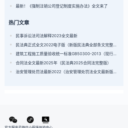
最新！《强制注销公司登记制度实施办法》全文来了
热门文章
民事诉讼法司法解释2023全文最新
民法典正式全文2022电子版（新版民法典全部条文完整版）
建筑工程施工质量验收统一标准GB50300-2013（现行版本全文）
合同法全文最新2025年（民法典2025合同法完整版）
治安管理处罚法最新2022（治安管理处罚法全文最新版本）
官方服务号
体验中心
微信小程序