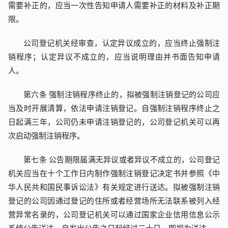
需要补正的，应当一次性告知申请人需要补正的材料及补正期
限。
公司登记机关经审查，认定异议成立的，应当终止强制注
销程序；认定异议不成立的，应当说明理由并书面告知申请
人。
第六条 强制注销程序终止的，拟被强制注销登记的公司应
当及时开展清算，依法申请注销登记。自强制注销程序终止之
日起满三年，公司仍未申请注销登记的，公司登记机关可以再
次启动强制注销程序。
第七条 公告期限届满无异议或者异议不成立的，公司登记
机关应当在十个工作日内制作强制注销登记决定书并参照《中
华人民共和国民事诉讼法》有关规定进行送达。拟被强制注销
登记的公司因通过登记的住所或者经营场所无法联系被列入经
营异常名录的，公司登记机关可以通过国家企业信用信息公示