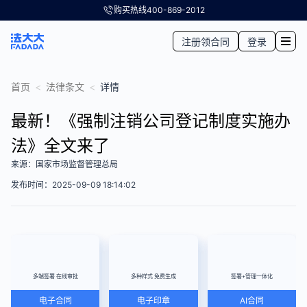
购买热线
400-869-2012
注册领合同
登录
首页
<
法律条文
<
详情
最新！《强制注销公司登记制度实施办
法》全文来了
来源：国家市场监督管理总局
发布时间：2025-09-09 18:14:02
多端签署 在线审批
多种样式 免费生成
签署+管理一体化
电子合同
电子印章
AI合同