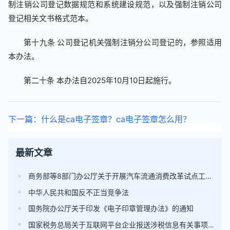
制注销公司登记数据规范和系统建设规范，以及强制注销公司
登记相关文书格式范本。
第十九条 公司登记机关强制注销分公司登记的，参照适用
本办法。
第二十条 本办法自2025年10月10日起施行。
下一篇：什么是ca电子签章？ca电子签章怎么用？
最新文章
商务部等8部门办公厅关于开展汽车流通消费改革试点工作的通知
中华人民共和国反不正当竞争法
国务院办公厅关于印发《电子印章管理办法》的通知
国家税务总局关于互联网平台企业报送涉税信息有关事项的公告