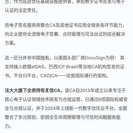
方，作为底层信任基础设施提供者，承担数字证书签发与电子
认证的法定责任。
而电子签名服务商整合CA及其他证书应用全链条各环节能力，
向企业提供全流程电子签署、合同管理与司法出证的综合解决
方案。
这一区分并非中国独有。
以美国头部厂商DocuSign为例： 其
支持接入欧盟eIDAS、巴西ICP Brasil等当地CA机构签发的证
书。平台归平台，CA归CA——这是国际通行的架构。
法大大旗下全资持有豸信CA，
该CA自2013年成立以来专注于
核心电子认证领域技术研发与合规运营，已通过6项国际权威安
全与合规认证，并于2024年上线新一代数字信任云平台，全面
整合了多元核验、密钥全生命周期管理与可信时间戳服务能
力。