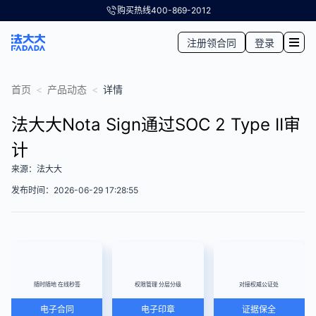
购买热线
400-869-2012
注册领合同
登录
首页
<
产品动态
<
详情
法大大Nota Sign通过SOC 2 Type II审
计
来源：法大大
发布时间：2026-06-29 17:28:55
随时随地 在线秒签
权限管理 分层分级
对接权威公证处
电子合同
电子印章
证据保全