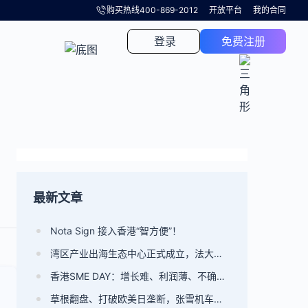
购买热线
400-869-2012
开放平台
我的合同
登录
免费注册
最新文章
Nota Sign 接入香港“智方便”！
湾区产业出海生态中心正式成立，法大大共建产业出海标准
香港SME DAY：增长难、利润薄、不确定性高，中小企业破局
草根翻盘、打破欧美日垄断，张雪机车不为人知的另一个 “快”