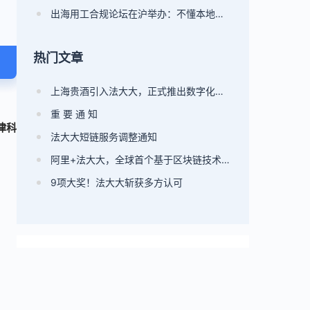
出海用工合规论坛在沪举办：不懂本地用工，别谈全球市场！
热门文章
上海贵酒引入法大大，正式推出数字化签约系统
重 要 通 知
律科
法大大短链服务调整通知
阿里+法大大，全球首个基于区块链技术的邮箱存证产品出炉!
9项大奖！法大大斩获多方认可