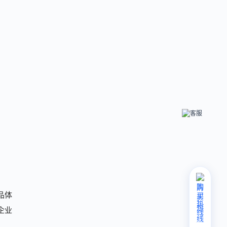
购
买
品体
热
企业
线